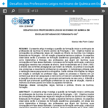
Desafios dos Professores Leigos no Ensino de Química em Escolas Estaduais de Porangatu - GO