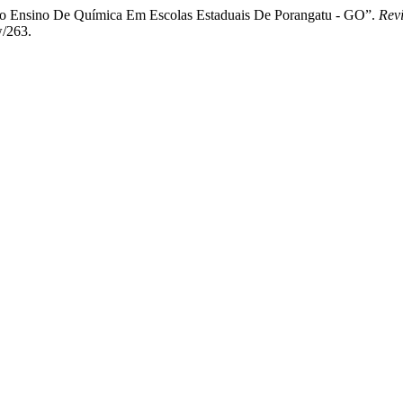
s No Ensino De Química Em Escolas Estaduais De Porangatu - GO”.
Rev
w/263.