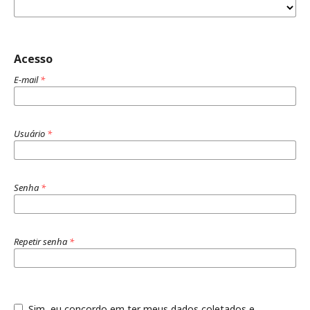
Acesso
E-mail
*
Usuário
*
Senha
*
Repetir senha
*
Sim, eu concordo em ter meus dados coletados e