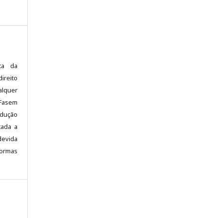
sta da
ireito
alquer
 Fasem
odução
tada a
devida
normas