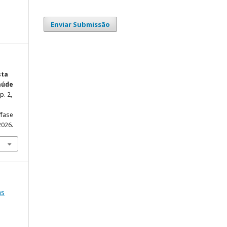
Enviar Submissão
sta
aúde
 p. 2,
/fase
2026.
as