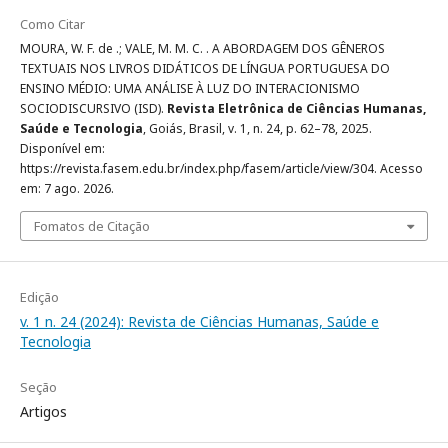
Como Citar
MOURA, W. F. de .; VALE, M. M. C. . A ABORDAGEM DOS GÊNEROS
TEXTUAIS NOS LIVROS DIDÁTICOS DE LÍNGUA PORTUGUESA DO
ENSINO MÉDIO: UMA ANÁLISE À LUZ DO INTERACIONISMO
SOCIODISCURSIVO (ISD).
Revista Eletrônica de Ciências Humanas,
Saúde e Tecnologia
, Goiás, Brasil, v. 1, n. 24, p. 62–78, 2025.
Disponível em:
https://revista.fasem.edu.br/index.php/fasem/article/view/304. Acesso
em: 7 ago. 2026.
Fomatos de Citação
Edição
v. 1 n. 24 (2024): Revista de Ciências Humanas, Saúde e
Tecnologia
Seção
Artigos