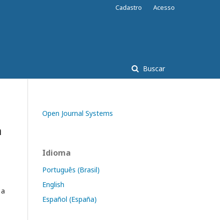
Cadastro
Acesso
Buscar
Open Journal Systems
a
Idioma
Português (Brasil)
English
 a
Español (España)