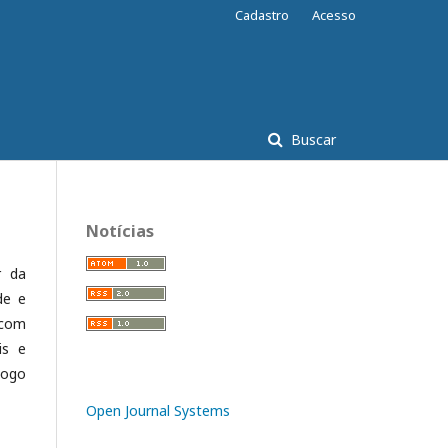
Cadastro
Acesso
Buscar
Notícias
r da
de e
 com
is e
logo
Open Journal Systems