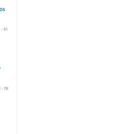
 OS
 - 61
O
 - 78