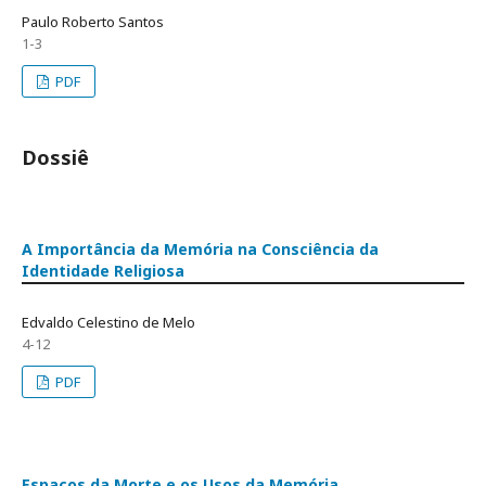
Paulo Roberto Santos
1-3
PDF
Dossiê
A Importância da Memória na Consciência da
Identidade Religiosa
Edvaldo Celestino de Melo
4-12
PDF
Espaços da Morte e os Usos da Memória