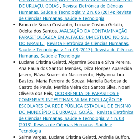
DE URUAÇU, GOIÁS
,
Revista Eletrônica de Ciências
Humanas, Saúde e Tecnologia: v. 2 n. 06 (2014): Revista
de Ciências Humanas, Saúde e Tecnologia
Bruna de Souza Costantin, Luciane Cristina Gelatti,
Odelta dos Santos,
AVALIAÇÃO DA CONTAMINAÇÃO
PARASITOLÓGICA EM ALFACES: UM ESTUDO NO SUL
DO BRASIL.
,
Revista Eletrônica de Ciências Humanas,
Saúde e Tecnologia: v. 1 n. 03 (2013): Revista de Ciências
Humanas, Saúde e Tecnologia
Luciane Cristina Gelatti, Algemira Souza e Silva Pereira,
Ana Paula dos Santos Mendes, Dilza Floripes Aparecida
Jasem, Flávia Soares do Nascimento, Hyllyanna Lira
Bastos, Maria Ferreira de Souza, Mariella Barbosa de
Castro de Paula, Marilda Vieira dos Santos Silva, Noani
Oliveira dos Reis,
OCORRÊNCIA DE PARASITOS E
COMENSAIS INTESTINAIS NUMA POPULAÇÃO DE
ESCOLARES DA REDE PÚBLICA ESTADUAL DE ENSINO
DO MUNICÍPIO DE URUAÇU, GOIÁS.
,
Revista Eletrônica
de Ciências Humanas, Saúde e Tecnologia: v. 1 n. 03
(2013): Revista de Ciências Humanas, Saúde e
Tecnologia
Salma Vargas, Luciane Cristina Gelatti, Andréia Buffon,